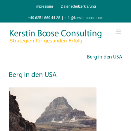
Zum
Impressum
Datenschutzerklärung
Inhalt
springen
+49 6251 869 44 28
|
info@kerstin-boose.com
Berg in den USA
Berg in den USA